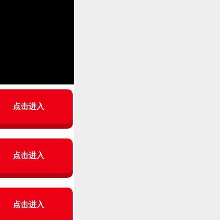
点击进入
点击进入
点击进入